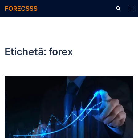
Sari
FORECSSS
Caută
Com
la
men
conținut
Etichetă:
forex