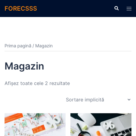
Sari
FORECSSS
Caută
Com
la
men
conținut
Prima pagină
/ Magazin
Magazin
Afișez toate cele 2 rezultate