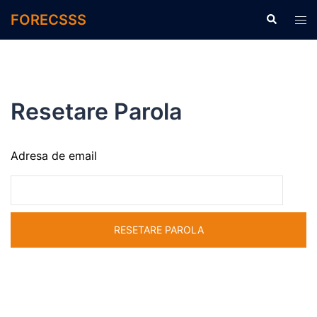
Sari
FORECSSS
Caută
Com
la
men
conținut
Resetare Parola
Adresa de email